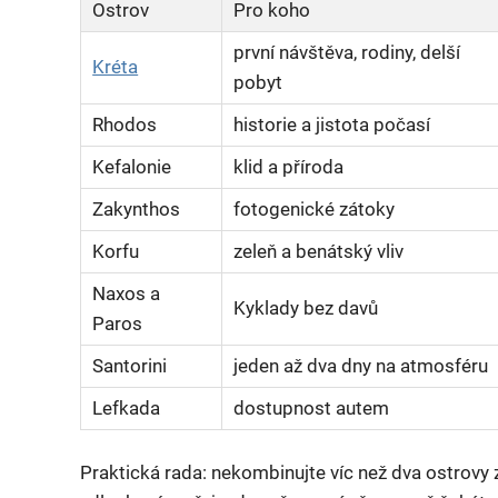
Ostrov
Pro koho
první návštěva, rodiny, delší
Kréta
pobyt
Rhodos
historie a jistota počasí
Kefalonie
klid a příroda
Zakynthos
fotogenické zátoky
Korfu
zeleň a benátský vliv
Naxos a
Kyklady bez davů
Paros
Santorini
jeden až dva dny na atmosféru
Lefkada
dostupnost autem
Praktická rada: nekombinujte víc než dva ostrovy 