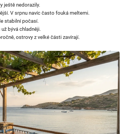
y ještě nedorazily.
lnější. V srpnu navíc často fouká meltemi.
le stabilní počasí.
 už bývá chladněji.
očně, ostrovy z velké části zavírají.