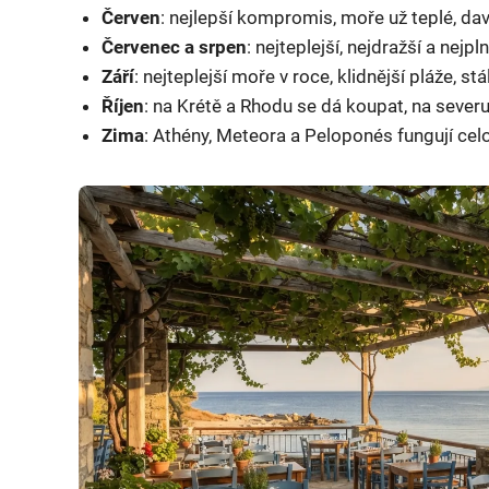
Červen
: nejlepší kompromis, moře už teplé, dav
Červenec a srpen
: nejteplejší, nejdražší a nejp
Září
: nejteplejší moře v roce, klidnější pláže, stá
Říjen
: na Krétě a Rhodu se dá koupat, na severu
Zima
: Athény, Meteora a Peloponés fungují celor