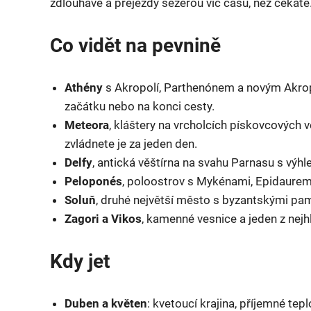
zdlouhavé a přejezdy sežerou víc času, než čekáte
Co vidět na pevnině
Athény
s Akropolí, Parthenónem a novým Akro
začátku nebo na konci cesty.
Meteora
, kláštery na vrcholcích pískovcových 
zvládnete je za jeden den.
Delfy
, antická věštírna na svahu Parnasu s výhl
Peloponés
, poloostrov s Mykénami, Epidaure
Soluň
, druhé největší město s byzantskými pam
Zagori a Vikos
, kamenné vesnice a jeden z nej
Kdy jet
Duben a květen
: kvetoucí krajina, příjemné tepl