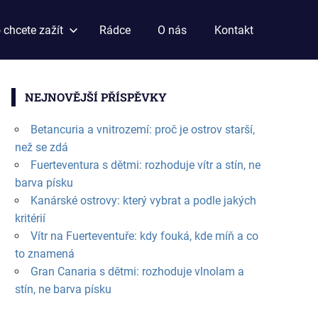
 chcete zažít
Rádce
O nás
Kontakt
NEJNOVĚJŠÍ PŘÍSPĚVKY
Betancuria a vnitrozemí: proč je ostrov starší,
než se zdá
Fuerteventura s dětmi: rozhoduje vítr a stín, ne
barva písku
Kanárské ostrovy: který vybrat a podle jakých
kritérií
Vítr na Fuerteventuře: kdy fouká, kde míň a co
to znamená
Gran Canaria s dětmi: rozhoduje vlnolam a
stín, ne barva písku