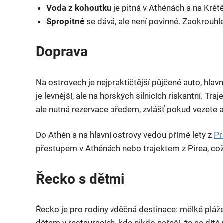
Voda z kohoutku
je pitná v Athénách a na Krét
Spropitné
se dává, ale není povinné. Zaokrouhle
Doprava
Na ostrovech je nejpraktičtější půjčené auto, hlav
je levnější, ale na horských silnicích riskantní. Tra
ale nutná rezervace předem, zvlášť pokud vezete a
Do Athén a na hlavní ostrovy vedou přímé lety z
Pr
přestupem v Athénách nebo trajektem z Pirea, což
Řecko s dětmi
Řecko je pro rodiny vděčná destinace: mělké pláže, j
dětem v restauracích, kde nikdo neřeší, že se dítě