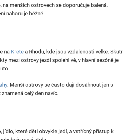
ě, na menších ostrovech se doporučuje balená.
ní nahoru je běžné.
ně na
Krétě
a Rhodu, kde jsou vzdálenosti velké. Skútr
jekty mezi ostrovy jezdí spolehlivě, v hlavní sezóně je
uto.
ahy
. Menší ostrovy se často dají dosáhnout jen s
 znamená celý den navíc.
ídlo, které děti obvykle jedí, a vstřícný přístup k
 pohybuje mezi stoly.