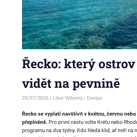
Řecko: který ostrov 
vidět na pevnině
29/07/2026
Libor Výborný
Evropa
Řecko se vyplatí navštívit v květnu, červnu nebo 
přeplněné.
Pro první cestu volte Krétu nebo Rhodo
programu na dva týdny. Kdo hledá klid, ať míří n