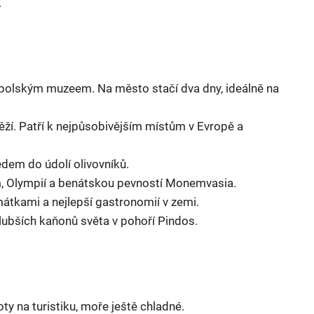
.
polským muzeem. Na město stačí dva dny, ideálně na
věží. Patří k nejpůsobivějším místům v Evropě a
edem do údolí olivovníků.
m, Olympií a benátskou pevností Monemvasia.
átkami a nejlepší gastronomií v zemi.
hlubších kaňonů světa v pohoří Pindos.
oty na turistiku, moře ještě chladné.