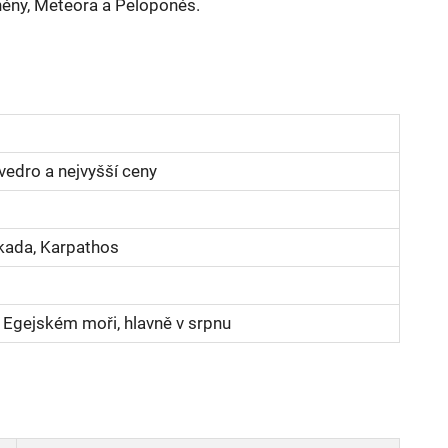
hény, Meteora a Peloponés.
 vedro a nejvyšší ceny
fkada, Karpathos
v Egejském moři, hlavně v srpnu