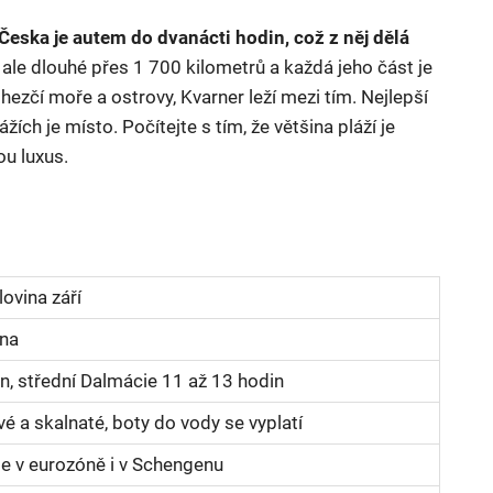
Česka je autem do dvanácti hodin, což z něj dělá
 ale dlouhé přes 1 700 kilometrů a každá jeho část je
ejhezčí moře a ostrovy, Kvarner leží mezi tím. Nejlepší
žích je místo. Počítejte s tím, že většina pláží je
ou luxus.
ovina září
pna
in, střední Dalmácie 11 až 13 hodin
é a skalnaté, boty do vody se vyplatí
je v eurozóně i v Schengenu