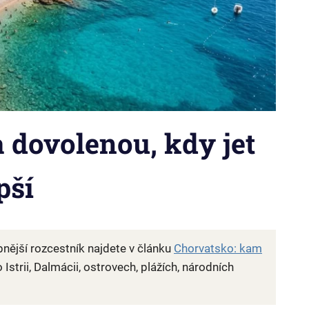
 dovolenou, kdy jet
pší
bnější rozcestník najdete v článku
Chorvatsko: kam
Istrii, Dalmácii, ostrovech, plážích, národních