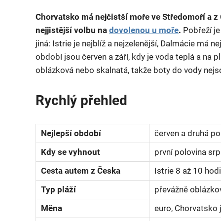
Chorvatsko má nejčistší moře ve Středomoří a z 
nejjistější volbu na
dovolenou u moře
.
Pobřeží je
jiná: Istrie je nejblíž a nejzelenější, Dalmácie má n
období jsou červen a září, kdy je voda teplá a na plá
oblázková nebo skalnatá, takže boty do vody nejs
Rychlý přehled
Nejlepší období
červen a druhá pol
Kdy se vyhnout
první polovina sr
Cesta autem z Česka
Istrie 8 až 10 hod
Typ pláží
převážně oblázkov
Měna
euro, Chorvatsko 