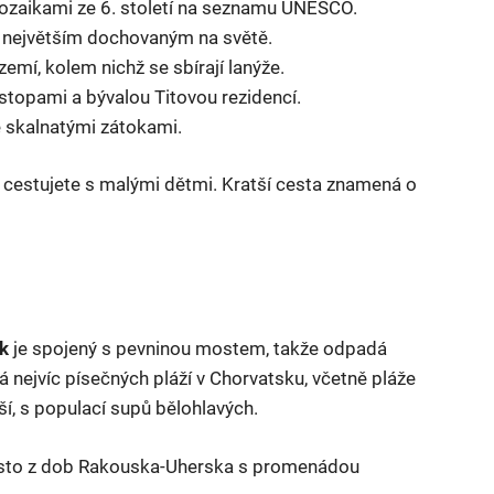
ozaikami ze 6. století na seznamu UNESCO.
i největším dochovaným na světě.
emí, kolem nichž se sbírají lanýže.
 stopami a bývalou Titovou rezidencí.
e skalnatými zátokami.
bo cestujete s malými dětmi. Kratší cesta znamená o
k
je spojený s pevninou mostem, takže odpadá
 nejvíc písečných pláží v Chorvatsku, včetně pláže
jší, s populací supů bělohlavých.
ěsto z dob Rakouska-Uherska s promenádou