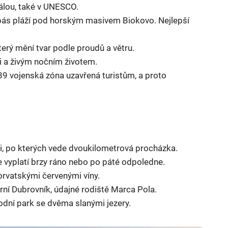
álou, také v UNESCO.
 pás pláží pod horským masivem Biokovo. Nejlepší
terý mění tvar podle proudů a větru.
li a živým nočním životem.
989 vojenská zóna uzavřená turistům, a proto
 po kterých vede dvoukilometrová procházka.
e vyplatí brzy ráno nebo po páté odpoledne.
orvatskými červenými víny.
rní Dubrovník, údajné rodiště Marca Pola.
árodní park se dvěma slanými jezery.