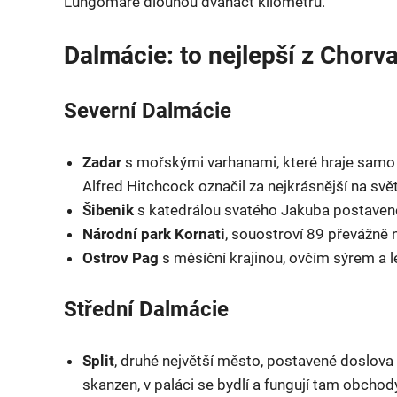
Lungomare dlouhou dvanáct kilometrů.
Dalmácie: to nejlepší z Chorv
Severní Dalmácie
Zadar
s mořskými varhanami, které hraje samo m
Alfred Hitchcock označil za nejkrásnější na svě
Šibenik
s katedrálou svatého Jakuba postaven
Národní park Kornati
, souostroví 89 převážně 
Ostrov Pag
s měsíční krajinou, ovčím sýrem a 
Střední Dalmácie
Split
, druhé největší město, postavené doslova u
skanzen, v paláci se bydlí a fungují tam obchody