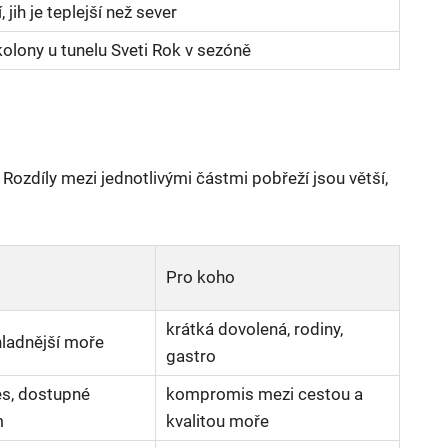
 jih je teplejší než sever
kolony u tunelu Sveti Rok v sezóně
Rozdíly mezi jednotlivými částmi pobřeží jsou větší,
Pro koho
krátká dovolená, rodiny,
chladnější moře
gastro
es, dostupné
kompromis mezi cestou a
m
kvalitou moře