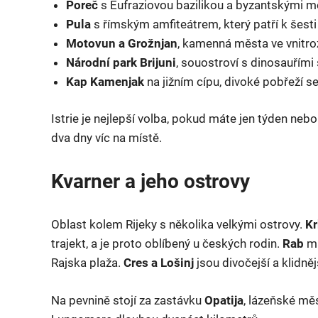
Poreč
s Eufraziovou bazilikou a byzantskými m
Pula
s římským amfiteátrem, který patří k šest
Motovun a Grožnjan
, kamenná města ve vnitroz
Národní park Brijuni
, souostroví s dinosauřími
Kap Kamenjak
na jižním cípu, divoké pobřeží s
Istrie je nejlepší volba, pokud máte jen týden ne
dva dny víc na místě.
Kvarner a jeho ostrovy
Oblast kolem Rijeky s několika velkými ostrovy.
Kr
trajekt, a je proto oblíbený u českých rodin.
Rab
má
Rajska plaža.
Cres a Lošinj
jsou divočejší a klidně
Na pevnině stojí za zastávku
Opatija
, lázeňské m