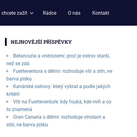
 chcete zažít
Rádce
O nás
Kontakt
NEJNOVĚJŠÍ PŘÍSPĚVKY
Betancuria a vnitrozemí: proč je ostrov starší,
než se zdá
Fuerteventura s dětmi: rozhoduje vítr a stín, ne
barva písku
Kanárské ostrovy: který vybrat a podle jakých
kritérií
Vítr na Fuerteventuře: kdy fouká, kde míň a co
to znamená
Gran Canaria s dětmi: rozhoduje vlnolam a
stín, ne barva písku