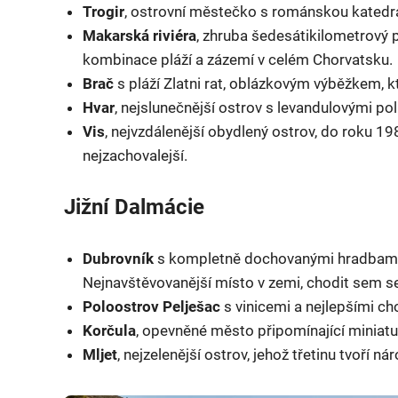
Trogir
, ostrovní městečko s románskou katedr
Makarská riviéra
, zhruba šedesátikilometrový
kombinace pláží a zázemí v celém Chorvatsku.
Brač
s pláží Zlatni rat, oblázkovým výběžkem, k
Hvar
, nejslunečnější ostrov s levandulovými po
Vis
, nejvzdálenější obydlený ostrov, do roku 1
nejzachovalejší.
Jižní Dalmácie
Dubrovník
s kompletně dochovanými hradbami,
Nejnavštěvovanější místo v zemi, chodit sem s
Poloostrov Pelješac
s vinicemi a nejlepšími ch
Korčula
, opevněné město připomínající miniatu
Mljet
, nejzelenější ostrov, jehož třetinu tvoří n