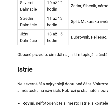
Severní
10 až 12
Zadar, Šibenik, náro
Dalmácie
hodin
Střední
11 až 13
Split, Makarská rivié
Dalmácie
hodin
Jižní
13 až 15
Dubrovník, Pelješac,
Dalmácie
hodin
Obecné pravidlo: čím dál na jih, tím teplejší a čistš
Istrie
Nejsevernější a nejrychleji dostupná část. Vnitro
a městečka na návrších. Pobřeží je skalnaté s bor
Rovinj
, nejfotogeničtější město Istrie, s kost