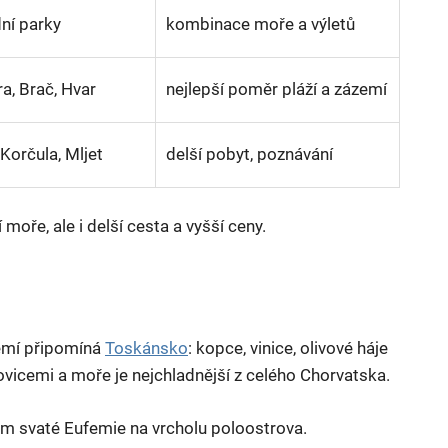
dní parky
kombinace moře a výletů
ra, Brač, Hvar
nejlepší poměr pláží a zázemí
 Korčula, Mljet
delší pobyt, poznávání
í moře, ale i delší cesta a vyšší ceny.
zemí připomíná
Toskánsko
: kopce, vinice, olivové háje
ovicemi a moře je nejchladnější z celého Chorvatska.
elem svaté Eufemie na vrcholu poloostrova.