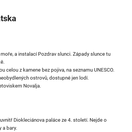
atska
oře, a instalací Pozdrav slunci. Západy slunce tu
tě.
ou celou z kamene bez pojiva, na seznamu UNESCO.
neobydlených ostrovů, dostupné jen lodí.
letoviskem Novalja.
vnitř Diokleciánova paláce ze 4. století. Nejde o
 a bary.