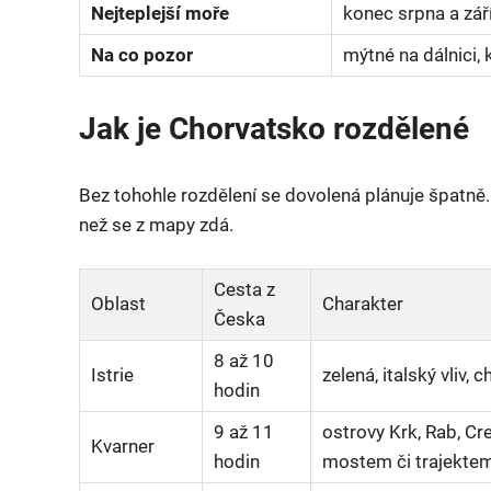
Nejteplejší moře
konec srpna a září,
Na co pozor
mýtné na dálnici, 
Jak je Chorvatsko rozdělené
Bez tohohle rozdělení se dovolená plánuje špatně. 
než se z mapy zdá.
Cesta z
Oblast
Charakter
Česka
8 až 10
Istrie
zelená, italský vliv, 
hodin
9 až 11
ostrovy Krk, Rab, Cr
Kvarner
hodin
mostem či trajekte